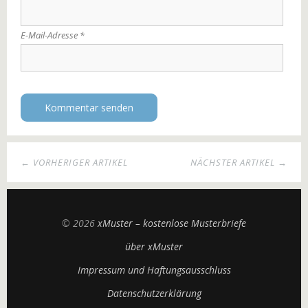
E-Mail-Adresse
*
← VORHERIGER ARTIKEL
NÄCHSTER ARTIKEL →
© 2026
xMuster – kostenlose Musterbriefe
über xMuster
Impressum und Haftungsausschluss
Datenschutzerklärung