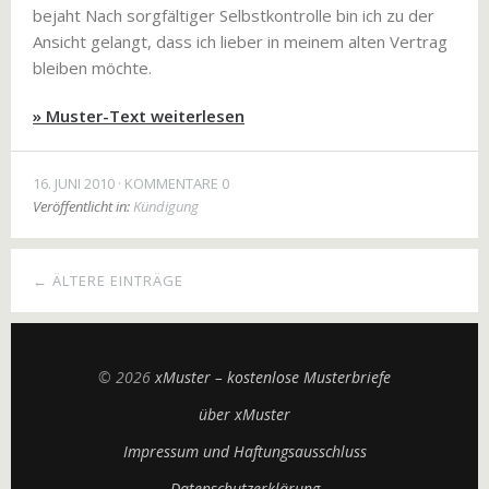
bejaht Nach sorgfältiger Selbstkontrolle bin ich zu der
Ansicht gelangt, dass ich lieber in meinem alten Vertrag
bleiben möchte.
» Muster-Text weiterlesen
16. JUNI 2010
KOMMENTARE 0
Veröffentlicht in:
Kündigung
← ÄLTERE EINTRÄGE
© 2026
xMuster – kostenlose Musterbriefe
über xMuster
Impressum und Haftungsausschluss
Datenschutzerklärung