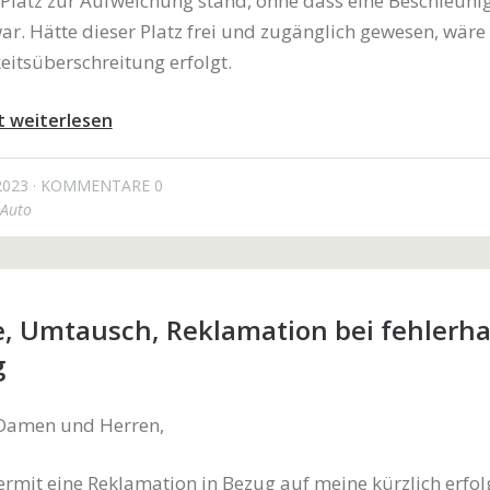
Platz zur Aufweichung stand, ohne dass eine Beschleun
war. Hätte dieser Platz frei und zugänglich gewesen, wäre
itsüberschreitung erfolgt.
t weiterlesen
2023
KOMMENTARE 0
Auto
, Umtausch, Reklamation bei fehlerha
g
 Damen und Herren,
ermit eine Reklamation in Bezug auf meine kürzlich erfol