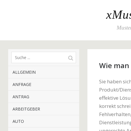
xMus
Muster
Wie man 
ALLGEMEIN
Sie haben sich
ANFRAGE
Produkt/Diens
ANTRAG
effektive Lösu
korrekt schre
ARBEITGEBER
Fehlverhalten
AUTO
Dienstleistun
ungerechte An