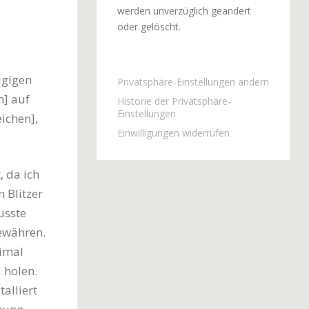
werden unverzüglich geändert
oder gelöscht.
ügigen
Privatsphäre-Einstellungen ändern
m] auf
Historie der Privatsphäre-
Einstellungen
ichen],
Einwilligungen widerrufen
, da ich
 Blitzer
usste
ewähren.
nimal
 holen.
talliert