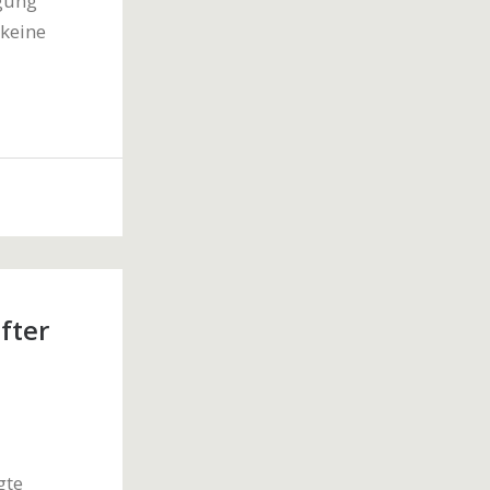
igung
 keine
fter
gte