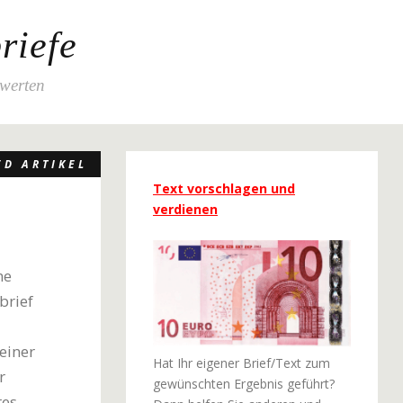
riefe
ewerten
ED ARTIKEL
Text vorschlagen und
verdienen
ne
brief
einer
Hat Ihr eigener Brief/Text zum
r
gewünschten Ergebnis geführt?
res