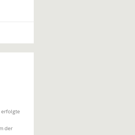
 erfolgte
m der