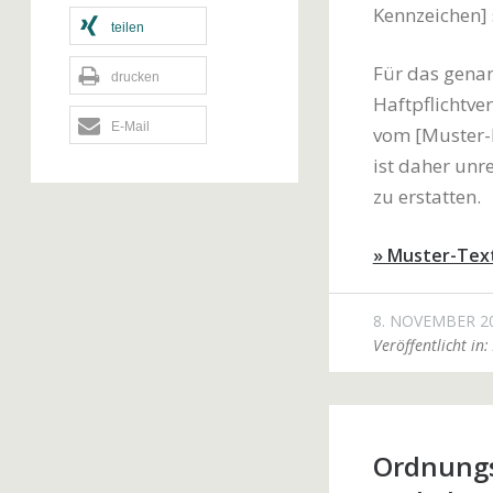
Kennzeichen] 
teilen
Für das genan
drucken
Haftpflichtve
E-Mail
vom [Muster-
ist daher unr
zu erstatten.
» Muster-Tex
8. NOVEMBER 2
Veröffentlicht in:
Ordnungs