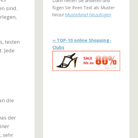
Dann helfen Sie anderen und
fügen Sie Ihren Text als Muster
en sind.
hinzu!
Musterbrief hinzufügen
rlegen,
›› TOP-10 online Shopping-
, testen
Clubs
. Jede
an die
was der
iner
, sehr