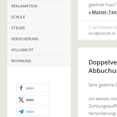
geehrte Frau“
REKLAMATION
» Muster-Tex
SCHULE
7. NOVEMBER 2
STEUER
Veröffentlicht in:
VERSICHERUNG
VOLLMACHT
Doppelve
WOHNUNG
Abbuchun
Sehr geehrte
teilen
ich wende mic
teilen
Zahlungsauff
teilen
Versicherung