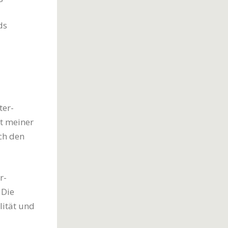
ds
ter-
ht meiner
ich den
r-
 Die
lität und