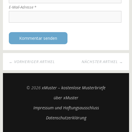
E-Mail-Adresse
*
← VORHERIGER ARTIKEL
NÄCHSTER ARTIKEL →
© 2026
xMuster – kostenlose Musterbriefe
über xMuster
Impressum und Haftungsausschluss
Datenschutzerklärung