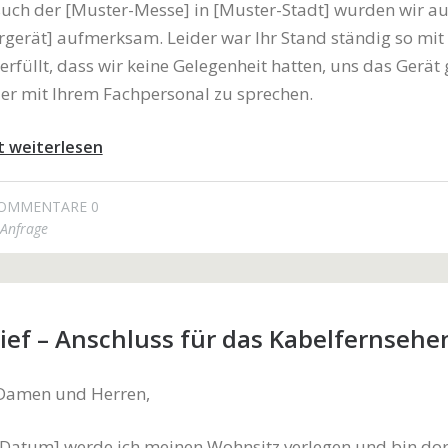
uch der [Muster-Messe] in [Muster-Stadt] wurden wir auf
gerät] aufmerksam. Leider war Ihr Stand ständig so mit
rfüllt, dass wir keine Gelegenheit hatten, uns das Gerät
er mit Ihrem Fachpersonal zu sprechen.
t weiterlesen
OMMENTARE 0
Anfrage
ief – Anschluss für das Kabelfernsehe
 Damen und Herren,
Datum] werde ich meinen Wohnsitz verlegen und bin dor