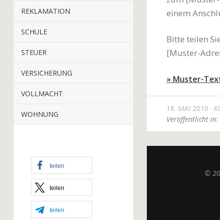
REKLAMATION
einem Anschlu
SCHULE
Bitte teilen 
[Muster-Adres
STEUER
VERSICHERUNG
» Muster-Tex
VOLLMACHT
18. MAI 2010
K
WOHNUNG
Veröffentlicht in:
teilen
© 2
teilen
teilen