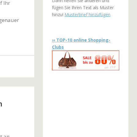
Dann helfen Sie anderen und
 Ihr
fügen Sie Ihren Text als Muster
hinzu!
Musterbrief hinzufügen
 genauer
›› TOP-10 online Shopping-
Clubs
n
t an