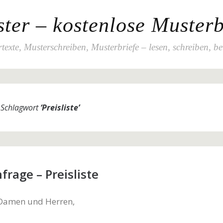
ter – kostenlose Musterb
texte, Musterschreiben, Musterbriefe – lesen, schreiben, b
m Schlagwort
‘
Preisliste
’
rage – Preisliste
 Damen und Herren,