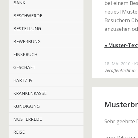
bei einem Bes
BANK
neues [Muster
BESCHWERDE
Besuchern übe
anzusehen od
BESTELLUNG
BEWERBUNG
» Muster-Tex
EINSPRUCH
18. MAI 2010
K
GESCHÄFT
Veröffentlicht in:
HARTZ IV
KRANKENKASSE
Musterbr
KÜNDIGUNG
MUSTERREDE
Sehr geehrte
REISE
zum [Muster-