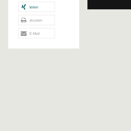
teilen
drucken
E-Mail