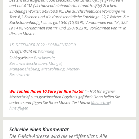
besteht aus insgesamt 658 (sechshundertachtundfünfzig) Wörtern
und hat 4138 (viertausend einhundertachtunddreißig) Zeichen.
Eindeutige Wörter: 349 (53,0 %). Die durchschnittliche Wortlänge im
Text: 6,3 Zeichen und die durchschnittliche Satzlänge: 22,7 Wörter. Zur
Buchstabenhäufigkeit: es gibt 540 (15,33 %) Vorkommen von "e", 322
(9,14 %) Vorkommen von "n" und 290 (8,23 %) Vorkommen von "i" in
diesem Muster.
15. DEZEMBER 2022
KOMMENTARE 0
Veröffentlicht in:
Wohnung
Schlagwörter:
Beschwerde
,
Beschwerdeschreiben
,
Mängel
,
Mängelbehebung
,
Mietwohnung
,
Muster-
Beschwerde
Wir zahlen Ihnen 10 Euro für Ihre Texte!
* - Hat Ihr eigener
Musterbrief zum gewünschten Ergebnis geführt? Dann helfen Sie
anderen und fügen Sie Ihren Muster-Text hinzu!
Musterbrief
hinzufügen
Schreibe einen Kommentar
Die E-Mail-Adresse wird nie veröffentlicht.
Alle