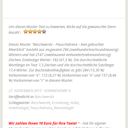
Um diesen Muster-Text zu bewerten, klicke auf die gewünschte Stern-
Anzahl :
Dieses Muster "Beschwerde – Pauschalreise – kein gebuchter
Meerblick" besteht aus insgesamt 296 (zweihundertsechsundneunzig)
Wörtern und hat 2147 (zweitausend einhundertsiebenundvierzig)
Zeichen. Eindeutige Wörter: 182 (61,5 %). Die durchschnittliche
Wortlänge im Text: 7,3 Zeichen und die durchschnittliche Satzlänge:
17,4 Wörter. Zur Buchstabenhäufigkeit: es gibt 284 (15,30 %)
Vorkommen von "e", 172 (9,27 %) Vorkommen von "n" und 157 (8,46
%) Vorkommen von "r" in diesem Muster.
27. NOVEMBER 2015
KOMMENTARE 0
Veröffentlicht in:
Beschwerde
Schlagwörter:
Beschwerde
,
Erstattung
,
Hotel
,
Hotelmängel
,
Pauschalreise
,
Reisemängel
Wir zahlen Ihnen 10 Euro für Ihre Texte!
* - Hat Ihr eigener