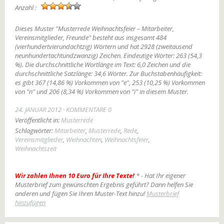
Anzahl :
Dieses Muster "Musterrede Weihnachtsfeier – Mitarbeiter,
Vereinsmitglieder, Freunde" besteht aus insgesamt 484
(vierhundertvierundachtzig) Wörtern und hat 2928 (zweitausend
neunhundertachtundzwanzig) Zeichen. Eindeutige Wörter: 263 (54,3
%). Die durchschnittliche Wortlänge im Text: 6,0 Zeichen und die
durchschnittliche Satzlänge: 34,6 Wörter. Zur Buchstabenhäufigkeit:
es gibt 367 (14,86 %) Vorkommen von "e", 253 (10,25 %) Vorkommen
von "n" und 206 (8,34 %) Vorkommen von "i" in diesem Muster.
24. JANUAR 2012
KOMMENTARE 0
Veröffentlicht in:
Musterrede
Schlagwörter:
Mitarbeiter
,
Musterrede
,
Rede
,
Vereinsmitglieder
,
Weihnachten
,
Weihnachtsfeier
,
Weihnachtszeit
Wir zahlen Ihnen 10 Euro für Ihre Texte!
* - Hat Ihr eigener
Musterbrief zum gewünschten Ergebnis geführt? Dann helfen Sie
anderen und fügen Sie Ihren Muster-Text hinzu!
Musterbrief
hinzufügen