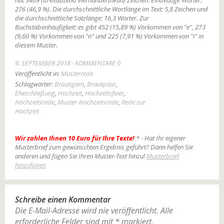
hat 3409 (dreitausend vierhundertneun) Zeichen. Eindeutige Wörter:
276 (46,9 %). Die durchschnittliche Wortlänge im Text: 5,8 Zeichen und
die durchschnittliche Satzlänge: 16,3 Wörter. Zur
Buchstabenhäufigkeit: es gibt 452 (15,89 %) Vorkommen von "e", 273
(9,60 %) Vorkommen von "n" und 225 (7,91 %) Vorkommen von "i" in
diesem Muster.
9. SEPTEMBER 2018
KOMMENTARE 0
Veröffentlicht in:
Musterrede
Schlagwörter:
Bräutigam
,
Brautpaar
,
Eheschließung
,
Hochzeit
,
Hochzeitsfeier
,
Hochzeitsrede
,
Muster-Hochzeitsrede
,
Rede zur
Hochzeit
Wir zahlen Ihnen 10 Euro für Ihre Texte!
* - Hat Ihr eigener
Musterbrief zum gewünschten Ergebnis geführt? Dann helfen Sie
anderen und fügen Sie Ihren Muster-Text hinzu!
Musterbrief
hinzufügen
Schreibe einen Kommentar
Die E-Mail-Adresse wird nie veröffentlicht.
Alle
erforderliche Felder sind mit
*
markiert.