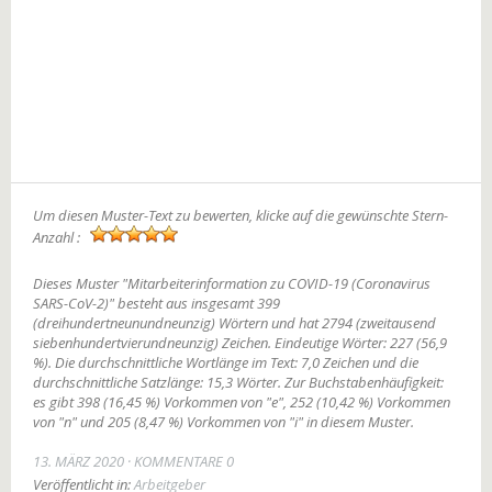
Um diesen Muster-Text zu bewerten, klicke auf die gewünschte Stern-
Anzahl :
Dieses Muster "Mitarbeiterinformation zu COVID-19 (Coronavirus
SARS-CoV-2)" besteht aus insgesamt 399
(dreihundertneunundneunzig) Wörtern und hat 2794 (zweitausend
siebenhundertvierundneunzig) Zeichen. Eindeutige Wörter: 227 (56,9
%). Die durchschnittliche Wortlänge im Text: 7,0 Zeichen und die
durchschnittliche Satzlänge: 15,3 Wörter. Zur Buchstabenhäufigkeit:
es gibt 398 (16,45 %) Vorkommen von "e", 252 (10,42 %) Vorkommen
von "n" und 205 (8,47 %) Vorkommen von "i" in diesem Muster.
13. MÄRZ 2020
KOMMENTARE 0
Veröffentlicht in:
Arbeitgeber