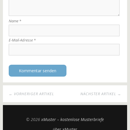
Name
*
E-Mail-Adresse
*
← VORHERIGER ARTIKEL
NÄCHSTER ARTIKEL →
© 2026
xMuster – kostenlose Musterbriefe
über xMuster