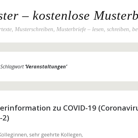
ter – kostenlose Musterb
texte, Musterschreiben, Musterbriefe – lesen, schreiben, b
m Schlagwort
‘
Veranstaltungen
’
terinformation zu COVID-19 (Coronavir
-2)
Kolleginnen, sehr geehrte Kollegen,