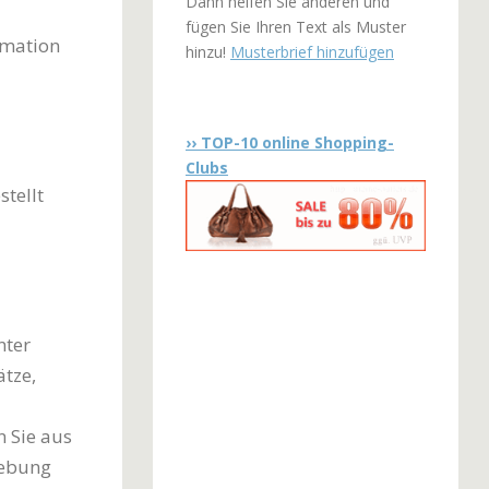
Dann helfen Sie anderen und
fügen Sie Ihren Text als Muster
rmation
hinzu!
Musterbrief hinzufügen
›› TOP-10 online Shopping-
Clubs
tellt
nter
ätze,
 Sie aus
gebung