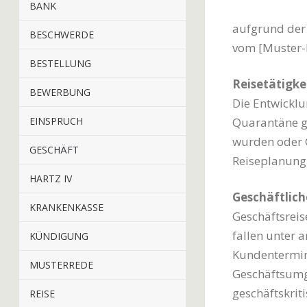
BANK
aufgrund der 
BESCHWERDE
vom [Muster-
BESTELLUNG
Reisetätigke
BEWERBUNG
Die Entwicklu
EINSPRUCH
Quarantäne ge
wurden oder G
GESCHÄFT
Reiseplanung 
HARTZ IV
Geschäftlich
KRANKENKASSE
Geschäftsreise
fallen unter 
KÜNDIGUNG
Kundentermine
MUSTERREDE
Geschäftsumge
geschäftskri
REISE