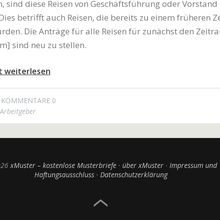
, sind diese Reisen von Geschäftsführung oder Vorstand
ies betrifft auch Reisen, die bereits zu einem früheren Z
den. Die Anträge für alle Reisen für zunächst den Zeitr
] sind neu zu stellen.
t weiterlesen
KOMMENTARE 0
Arbeitgeber
026
xMuster – kostenlose Musterbriefe
über xMuster
Impressum und
Haftungsausschluss
Datenschutzerklärung