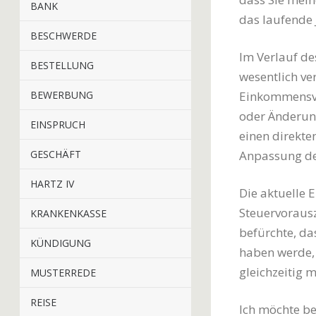
BANK
das laufende 
BESCHWERDE
Im Verlauf de
BESTELLUNG
wesentlich ve
BEWERBUNG
Einkommensver
oder Änderung
EINSPRUCH
einen direkte
GESCHÄFT
Anpassung de
HARTZ IV
Die aktuelle 
Steuervorausz
KRANKENKASSE
befürchte, da
KÜNDIGUNG
haben werde,
gleichzeitig 
MUSTERREDE
REISE
Ich möchte be