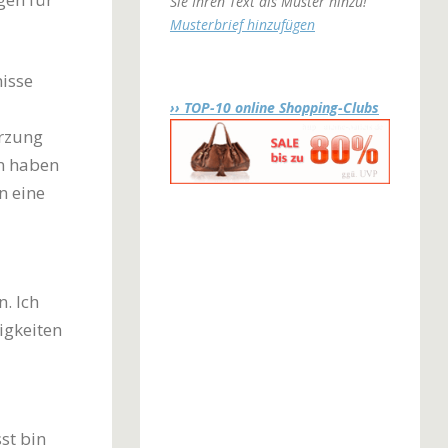
Sie Ihren Text als Muster hinzu!
Musterbrief hinzufügen
isse
›› TOP-10 online Shopping-Clubs
ürzung
en haben
n eine
. Ich
igkeiten
st bin