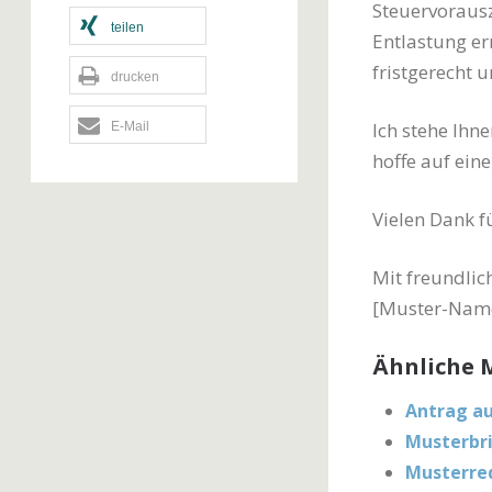
Steuervoraus
teilen
Entlastung er
fristgerecht 
drucken
Ich stehe Ihn
E-Mail
hoffe auf ein
Vielen Dank f
Mit freundli
[Muster-Nam
Ähnliche M
Antrag au
Musterbri
Musterred