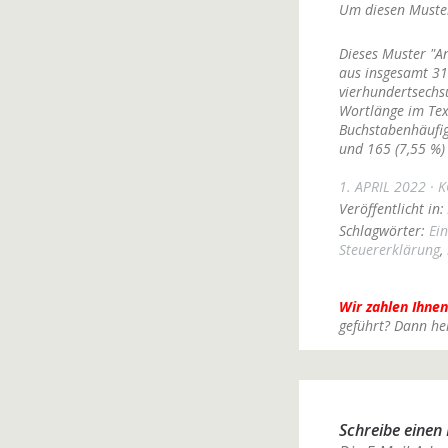
Um diesen Muster
Dieses Muster "A
aus insgesamt 31
vierhundertsechsu
Wortlänge im Text
Buchstabenhäufig
und 165 (7,55 %)
1. APRIL 2022
K
Veröffentlicht in:
Schlagwörter:
Ei
Steuererklärung
,
Wir zahlen Ihnen
geführt? Dann he
Schreibe eine