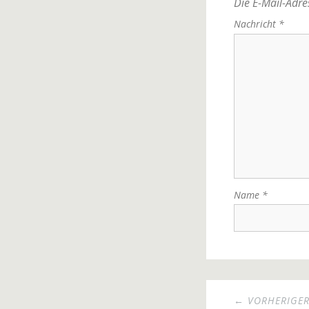
Die E-Mail-Adres
Nachricht
*
Name
*
← VORHERIGER