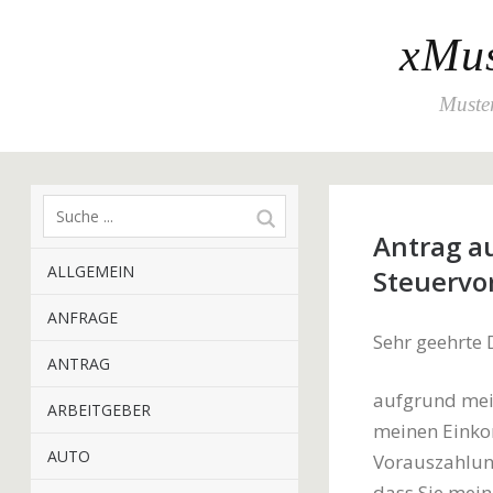
xMus
Muster
Antrag a
ALLGEMEIN
Steuervo
ANFRAGE
Sehr geehrte
ANTRAG
aufgrund mein
ARBEITGEBER
meinen Einko
AUTO
Vorauszahlung
dass Sie mei