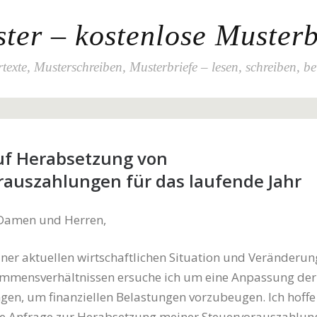
ter – kostenlose Musterb
texte, Musterschreiben, Musterbriefe – lesen, schreiben, b
uf Herabsetzung von
rauszahlungen für das laufende Jahr
 Damen und Herren,
er aktuellen wirtschaftlichen Situation und Veränderun
mmensverhältnissen ersuche ich um eine Anpassung der
en, um finanziellen Belastungen vorzubeugen. Ich hoffe 
ne Anfrage zur Herabsetzung meiner Steuervorauszahlun