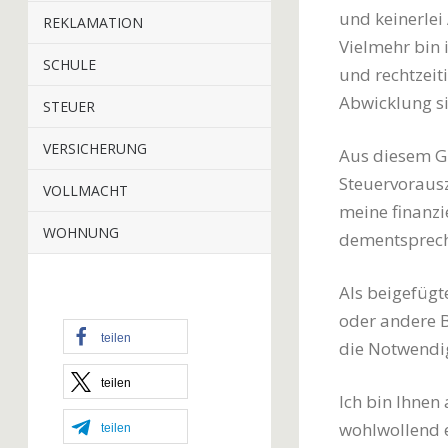
und keinerlei
REKLAMATION
Vielmehr bin 
SCHULE
und rechtzeit
Abwicklung si
STEUER
VERSICHERUNG
Aus diesem G
Steuervorausz
VOLLMACHT
meine finanzi
WOHNUNG
dementsprech
Als beigefüg
oder andere B
teilen
die Notwendi
teilen
Ich bin Ihnen
wohlwollend 
teilen