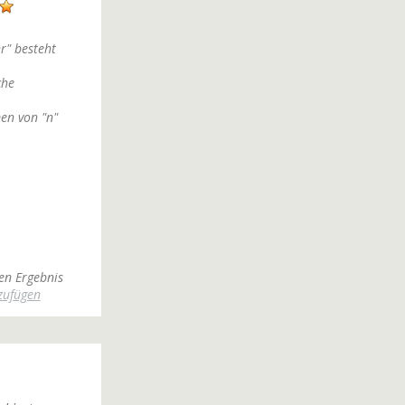
r" besteht
che
en von "n"
en Ergebnis
zufügen