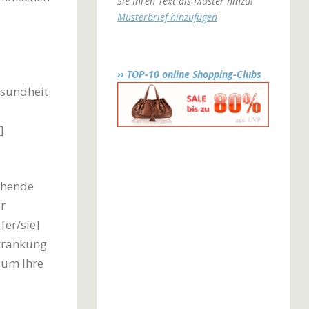
Sie Ihren Text als Muster hinzu!
Musterbrief hinzufügen
›› TOP-10 online Shopping-Clubs
esundheit
]
ehende
r
[er/sie]
rkrankung
 um Ihre