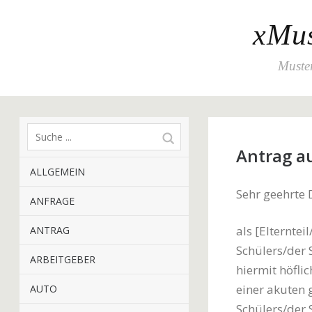
xMus
Muster
Antrag au
ALLGEMEIN
Sehr geehrte
ANFRAGE
als [Elternte
ANTRAG
Schülers/der 
ARBEITGEBER
hiermit höfli
einer akuten 
AUTO
Schülers/der 