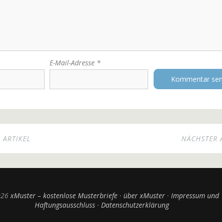
E-Mail-Adresse
*
 ARTIKEL
NÄCHSTER 
026
xMuster – kostenlose Musterbriefe
über xMuster
Impressum und
Haftungsausschluss
Datenschutzerklärung