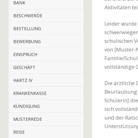
BANK
Aktivitäten t
BESCHWERDE
Leider wurde 
BESTELLUNG
schwerwiegend
schulischen 
BEWERBUNG
von [Muster-N
EINSPRUCH
Familie/Schüle
vollständige
GESCHÄFT
HARTZ IV
Die ärztliche
Beurlaubung 
KRANKENKASSE
Schülerin] di
KÜNDIGUNG
sich vollstän
und der Ratsc
MUSTERREDE
Unterstützun
REISE