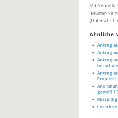
Mit freundli
[Muster-Nam
[Unterschrift 
Ähnliche M
Antrag au
Antrag au
Antrag au
bei schul
Antrag au
Projekte
Anordnun
gemäß § 3
Missbilli
Leserbri