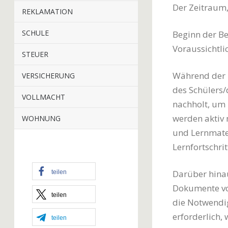
Der Zeitraum,
REKLAMATION
SCHULE
Beginn der B
Voraussichtl
STEUER
Während der B
VERSICHERUNG
des Schülers/
VOLLMACHT
nachholt, um 
werden aktiv 
WOHNUNG
und Lernmater
Lernfortschrit
Darüber hinau
teilen
Dokumente vo
teilen
die Notwendig
erforderlich,
teilen