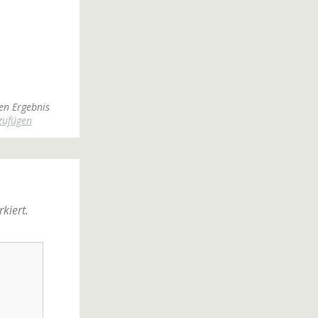
en Ergebnis
zufügen
kiert.