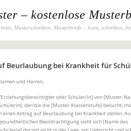
ter – kostenlose Musterb
texte, Musterschreiben, Musterbriefe – lesen, schreiben, b
f Beurlaubung bei Krankheit für Schül
 Damen und Herren,
il/Erziehungsberechtigter oder Schüler/in] von [Muster-N
Schülerin], der/die die [Muster-Klassenstufe] besucht, mö
ch einen Antrag auf Beurlaubung bei Krankheit stellen. A
gesundheitlichen Beeinträchtigung sieht sich [Name des
Schülerin] derzeit nicht in der Lage, am Unterricht und s