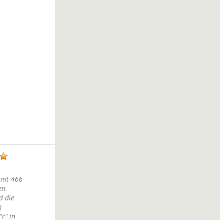
samt 466
en.
d die
)
r" in