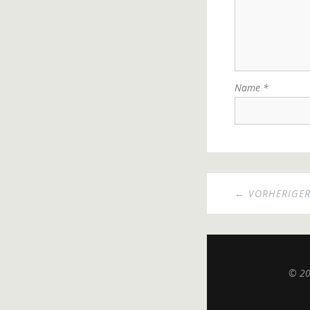
Name
*
← VORHERIGER
© 2