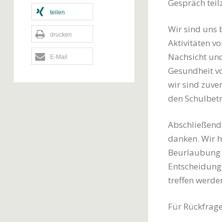
Gespräch teil
teilen
Wir sind uns 
drucken
Aktivitäten v
Nachsicht und
E-Mail
Gesundheit vo
wir sind zuver
den Schulbetr
Abschließend 
danken. Wir h
Beurlaubung b
Entscheidung 
treffen werde
Für Rückfrage