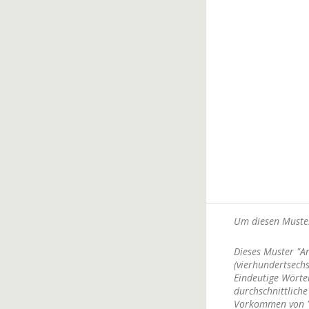
Um diesen Muster
Dieses Muster "An
(vierhundertsech
Eindeutige Wörter
durchschnittliche
Vorkommen von "e