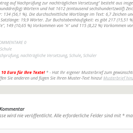
ntrag auf Nachprüfung zur nachträglichen Versetzung" besteht aus insg
unddreißig) Wörtern und hat 1612 (eintausend sechshundertzwölf) Zei
: 134 (56,1 %). Die durchschnittliche Wortlänge im Text: 6,7 Zeichen un
 Satzlänge: 19,9 Wörter. Zur Buchstabenhäufigkeit: es gibt 217 (15,51 %
", 149 (10,65 %) Vorkommen von "n" und 115 (8,22 %) Vorkommen von 
OMMENTARE 0
Schule
chprüfung
,
nachträgliche Versetzung
,
Schule
,
Schüler
 10 Euro für Ihre Texte!
* - Hat Ihr eigener Musterbrief zum gewünscht
lfen Sie anderen und fügen Sie Ihren Muster-Text hinzu!
Musterbrief hin
n Kommentar
se wird nie veröffentlicht.
Alle erforderliche Felder sind mit
*
mar