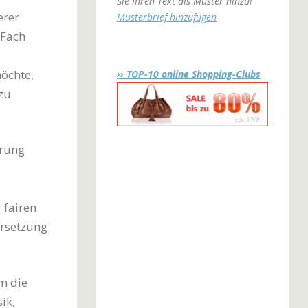
Sie Ihren Text als Muster hinzu!
erer
Musterbrief hinzufügen
 Fach
öchte,
›› TOP-10 online Shopping-Clubs
zu
erung
 fairen
ersetzung
m die
ik,