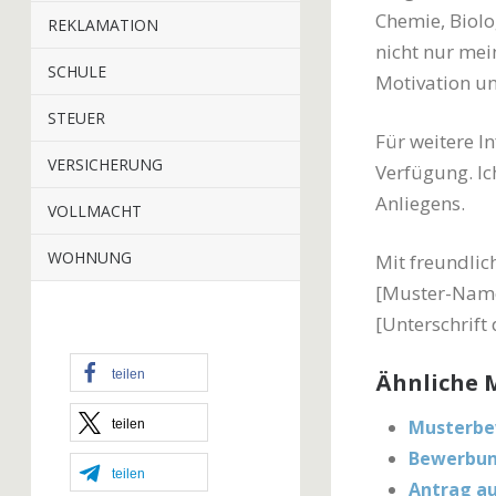
Chemie, Biolo
REKLAMATION
nicht nur mei
SCHULE
Motivation un
STEUER
Für weitere I
VERSICHERUNG
Verfügung. Ic
Anliegens.
VOLLMACHT
WOHNUNG
Mit freundli
[Muster-Nam
[Unterschrift 
teilen
Ähnliche M
Musterbew
teilen
Bewerbung
teilen
Antrag au