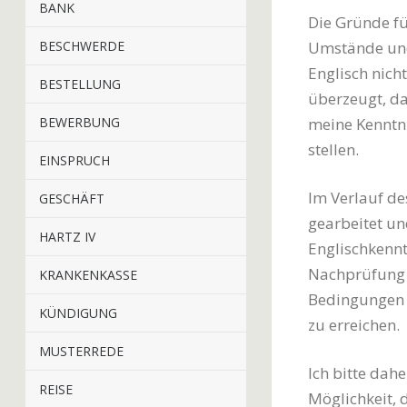
BANK
Die Gründe fü
BESCHWERDE
Umstände und
Englisch nich
BESTELLUNG
überzeugt, da
BEWERBUNG
meine Kenntni
stellen.
EINSPRUCH
Im Verlauf de
GESCHÄFT
gearbeitet u
HARTZ IV
Englischkennt
Nachprüfung m
KRANKENKASSE
Bedingungen z
KÜNDIGUNG
zu erreichen.
MUSTERREDE
Ich bitte dah
REISE
Möglichkeit, 