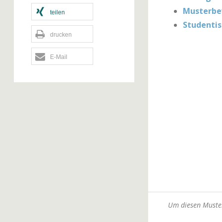
Musterbew
teilen
Studentis
drucken
E-Mail
Um diesen Muster