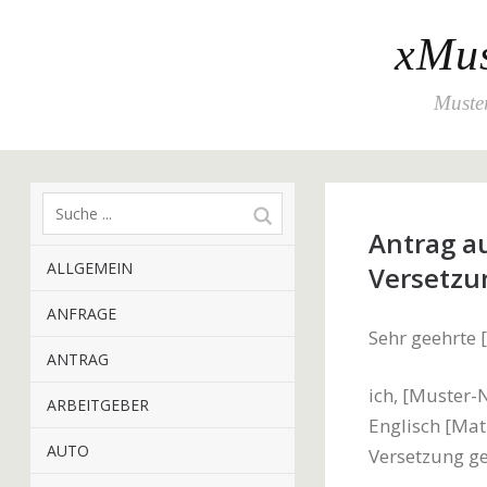
xMus
Muster
Antrag a
ALLGEMEIN
Versetzu
ANFRAGE
Sehr geehrte 
ANTRAG
ich, [Muster-
ARBEITGEBER
Englisch [Mat
AUTO
Versetzung g