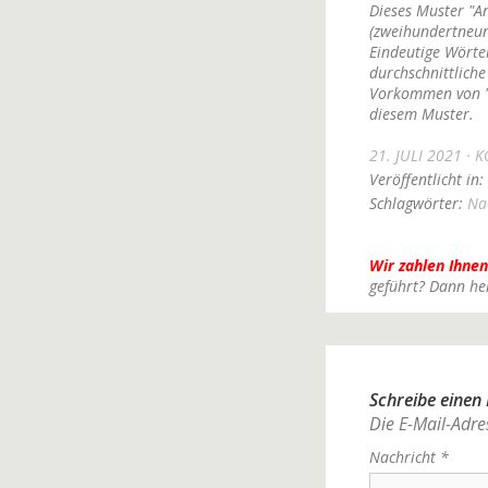
Dieses Muster "A
(zweihundertneun
Eindeutige Wörter
durchschnittliche
Vorkommen von "e
diesem Muster.
21. JULI 2021
K
Veröffentlicht in:
Schlagwörter:
Na
Wir zahlen Ihnen
geführt? Dann he
Schreibe eine
Die E-Mail-Adres
Nachricht
*