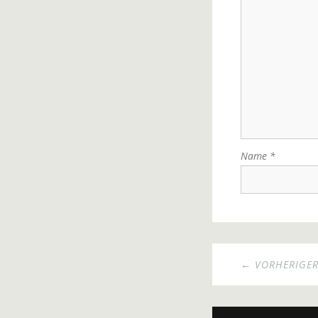
Name
*
← VORHERIGER