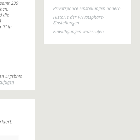
esamt 239
Privatsphäre-Einstellungen ändern
chen.
d die
Historie der Privatsphäre-
)
Einstellungen
"i" in
Einwilligungen widerrufen
en Ergebnis
zufügen
kiert.