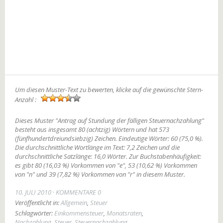
Um diesen Muster-Text zu bewerten, klicke auf die gewünschte Stern-
Anzahl :
Dieses Muster "Antrag auf Stundung der fälligen Steuernachzahlung"
besteht aus insgesamt 80 (achtzig) Wörtern und hat 573
(fünfhundertdreiundsiebzig) Zeichen. Eindeutige Wörter: 60 (75,0 %).
Die durchschnittliche Wortlänge im Text: 7,2 Zeichen und die
durchschnittliche Satzlänge: 16,0 Wörter. Zur Buchstabenhäufigkeit:
es gibt 80 (16,03 %) Vorkommen von "e", 53 (10,62 %) Vorkommen
von "n" und 39 (7,82 %) Vorkommen von "r" in diesem Muster.
10. JULI 2010
KOMMENTARE 0
Veröffentlicht in:
Allgemein
,
Steuer
Schlagwörter:
Einkommensteuer
,
Monatsraten
,
Nachzahlung
,
Steuer
,
Steuernachzahlung