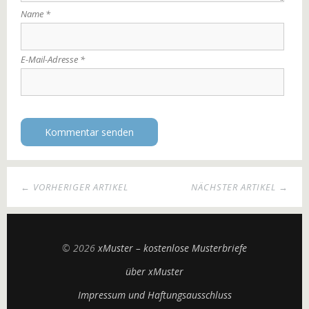
Name
*
E-Mail-Adresse
*
← VORHERIGER ARTIKEL
NÄCHSTER ARTIKEL →
© 2026
xMuster – kostenlose Musterbriefe
über xMuster
Impressum und Haftungsausschluss