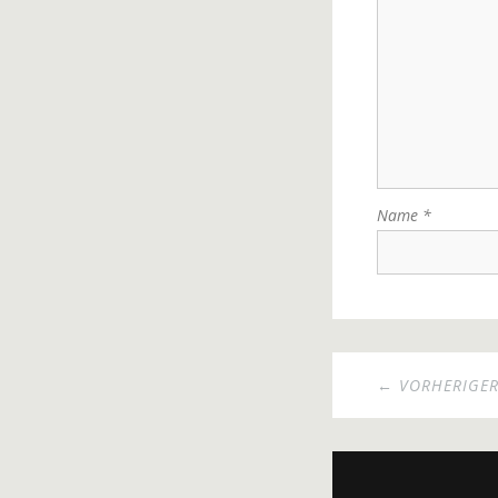
Name
*
← VORHERIGER