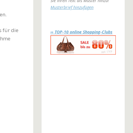
Sie Ihren Text als Muster hinzu!
Musterbrief hinzufügen
en.
 für die
›› TOP-10 online Shopping-Clubs
ehme