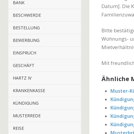
BANK
Datum]. Die K
Familienzuwa
BESCHWERDE
BESTELLUNG
Bitte bestäti
Wohnungs- un
BEWERBUNG
Mietverhältni
EINSPRUCH
Mit freundli
GESCHÄFT
Ähnliche M
HARTZ IV
KRANKENKASSE
Muster-K
Kündigun
KÜNDIGUNG
Kündigun
MUSTERREDE
Kündigung
Kündigung
REISE
Musterbri