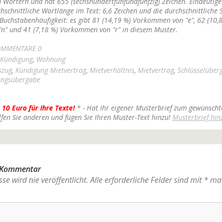
 Wörtern und hat 655 (sechshundertfünfundfünfzig) Zeichen. Eindeutige
chschnittliche Wortlänge im Text: 6,6 Zeichen und die durchschnittliche 
Buchstabenhäufigkeit: es gibt 81 (14,19 %) Vorkommen von "e", 62 (10,
" und 41 (7,18 %) Vorkommen von "r" in diesem Muster.
MMENTARE 0
Kündigung
,
Wohnung
szug
,
Kündigung Mietvertrag
,
Mietverhältnis
,
Mietvertrag
,
Schlüsselüber
ngsübergabe
 10 Euro für Ihre Texte!
* - Hat Ihr eigener Musterbrief zum gewünscht
lfen Sie anderen und fügen Sie Ihren Muster-Text hinzu!
Musterbrief hin
n Kommentar
se wird nie veröffentlicht.
Alle erforderliche Felder sind mit
*
mar