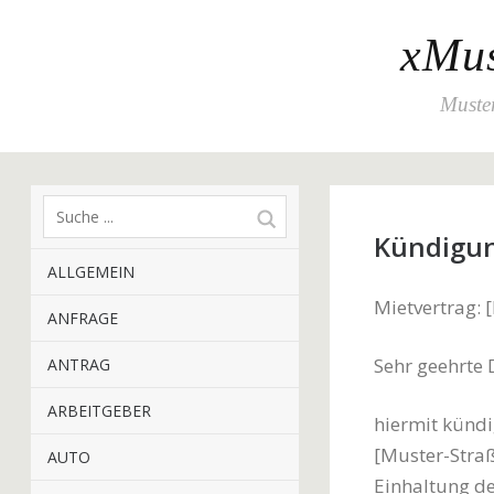
xMus
Muster
Kündigun
ALLGEMEIN
Mietvertrag:
ANFRAGE
Sehr geehrte
ANTRAG
ARBEITGEBER
hiermit kündi
[Muster-Straß
AUTO
Einhaltung d