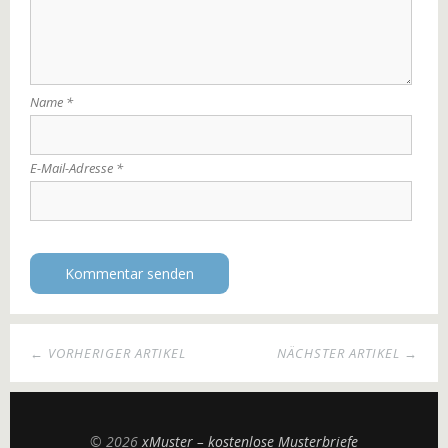
Name
*
E-Mail-Adresse
*
← VORHERIGER ARTIKEL
NÄCHSTER ARTIKEL →
© 2026
xMuster – kostenlose Musterbriefe