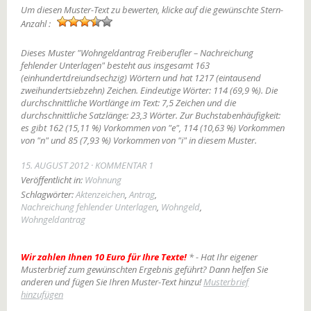
Um diesen Muster-Text zu bewerten, klicke auf die gewünschte Stern-
Anzahl :
Dieses Muster "Wohngeldantrag Freiberufler – Nachreichung
fehlender Unterlagen" besteht aus insgesamt 163
(einhundertdreiundsechzig) Wörtern und hat 1217 (eintausend
zweihundertsiebzehn) Zeichen. Eindeutige Wörter: 114 (69,9 %). Die
durchschnittliche Wortlänge im Text: 7,5 Zeichen und die
durchschnittliche Satzlänge: 23,3 Wörter. Zur Buchstabenhäufigkeit:
es gibt 162 (15,11 %) Vorkommen von "e", 114 (10,63 %) Vorkommen
von "n" und 85 (7,93 %) Vorkommen von "i" in diesem Muster.
15. AUGUST 2012
KOMMENTAR 1
Veröffentlicht in:
Wohnung
Schlagwörter:
Aktenzeichen
,
Antrag
,
Nachreichung fehlender Unterlagen
,
Wohngeld
,
Wohngeldantrag
Wir zahlen Ihnen 10 Euro für Ihre Texte!
* - Hat Ihr eigener
Musterbrief zum gewünschten Ergebnis geführt? Dann helfen Sie
anderen und fügen Sie Ihren Muster-Text hinzu!
Musterbrief
hinzufügen