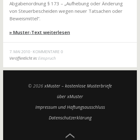
Abgabenordnung § 173 – „Aufhebung oder Änderung
von Steuerbescheiden wegen neuer Tatsachen oder
Beweismittel“.
» Muster-Text weiterlesen
7. MAI 2010
KOMMENTARE 0
Veröffentlicht in:
Einspruch
© 2026
xMuster – kostenlose Musterbriefe
über xMuster
Impressum und Haftungsausschluss
Datenschutzerklärung