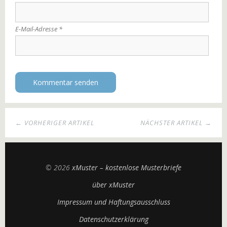
E-Mail-Adresse
*
← VORHERIGER ARTIKEL
NÄCHSTER ARTIKEL →
© 2026
xMuster – kostenlose Musterbriefe
über xMuster
Impressum und Haftungsausschluss
Datenschutzerklärung