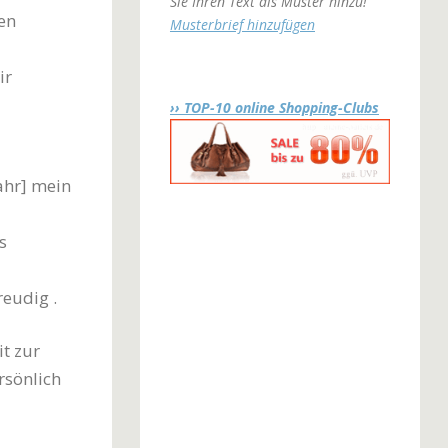
Sie Ihren Text als Muster hinzu!
en
Musterbrief hinzufügen
ir
›› TOP-10 online Shopping-Clubs
ahr] mein
s
eudig .
t zur
rsönlich