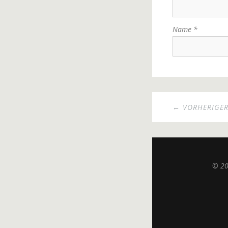
Name
*
← VORHERIGER
© 2