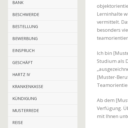
BANK
objektorienti
Lerninhalte wi
BESCHWERDE
vermittelt. D
BESTELLUNG
besonders vie
teamorientier
BEWERBUNG
EINSPRUCH
Ich bin [Must
Studium als D
GESCHÄFT
„ausgezeichne
HARTZ IV
[Muster-Beruf
Teamorientier
KRANKENKASSE
KÜNDIGUNG
Ab dem [Muste
Verfügung. Üb
MUSTERREDE
mit Ihnen unt
REISE