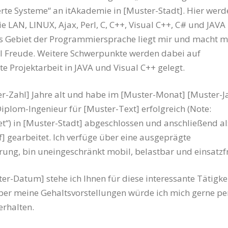
erte Systeme“ an itAkademie in [Muster-Stadt]. Hier werd
e LAN, LINUX, Ajax, Perl, C, C++, Visual C++, C# und JAVA
as Gebiet der Programmiersprache liegt mir und macht m
l Freude. Weitere Schwerpunkte werden dabei auf
te Projektarbeit in JAVA und Visual C++ gelegt.
er-Zahl] Jahre alt und habe im [Muster-Monat] [Muster-J
iplom-Ingenieur für [Muster-Text] erfolgreich (Note:
t“) in [Muster-Stadt] abgeschlossen und anschließend al
] gearbeitet. Ich verfüge über eine ausgeprägte
ung, bin uneingeschränkt mobil, belastbar und einsatzfr
r-Datum] stehe ich Ihnen für diese interessante Tätigkei
er meine Gehaltsvorstellungen würde ich mich gerne pe
erhalten.