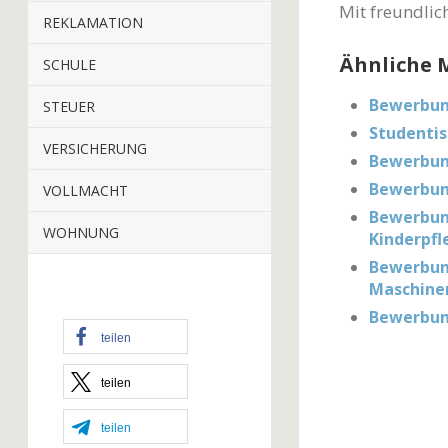
Mit freundli
REKLAMATION
Ähnliche M
SCHULE
Bewerbung
STEUER
Studentis
VERSICHERUNG
Bewerbun
Bewerbung
VOLLMACHT
Bewerbung
WOHNUNG
Kinderpfl
Bewerbung
Maschine
Bewerbung
teilen
teilen
teilen