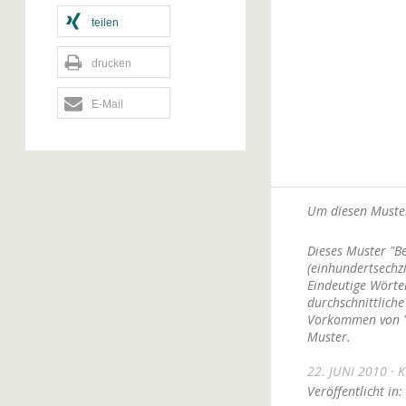
teilen
drucken
E-Mail
Um diesen Muster
Dieses Muster "B
(einhundertsechz
Eindeutige Wörter
durchschnittliche
Vorkommen von "e
Muster.
22. JUNI 2010
K
Veröffentlicht in: