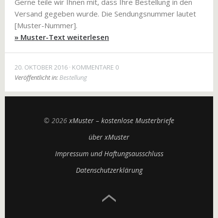
Gerne teile wir Ihnen mit, dass Ihre Bestellung in den
Versand gegeben wurde. Die Sendungsnummer lautet
[Muster-Nummer].
» Muster-Text weiterlesen
20. OKTOBER 2016
KOMMENTARE 0
Veröffentlicht in:
Bestellung
© 2026
xMuster – kostenlose Musterbriefe
über xMuster
Impressum und Haftungsausschluss
Datenschutzerklärung