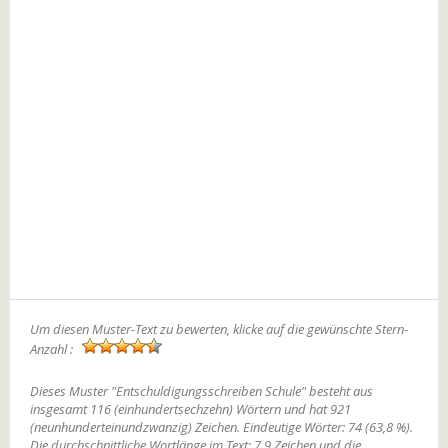
Um diesen Muster-Text zu bewerten, klicke auf die gewünschte Stern-
Anzahl :
Dieses Muster "Entschuldigungsschreiben Schule" besteht aus
insgesamt 116 (einhundertsechzehn) Wörtern und hat 921
(neunhunderteinundzwanzig) Zeichen. Eindeutige Wörter: 74 (63,8 %).
Die durchschnittliche Wortlänge im Text: 7,9 Zeichen und die