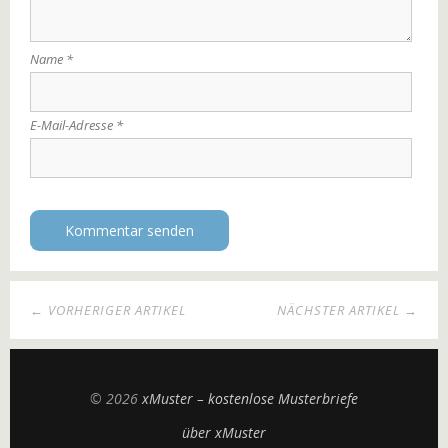
Name
*
E-Mail-Adresse
*
← VORHERIGER ARTIKEL
NÄCHSTER ARTIKEL →
© 2026
xMuster – kostenlose Musterbriefe
über xMuster