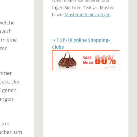
Dann helfen Sie anderen und
fügen Sie Ihren Text als Muster
hinzu!
Musterbrief hinzufügen
welche
 auf
um eine
›› TOP-10 online Shopping-
Clubs
ten
immer
ückt. Die
eigenen
rungen
h am
rochen um