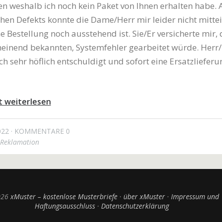
n weshalb ich noch kein Paket von Ihnen erhalten habe.
chen Defekts konnte die Dame/Herr mir leider nicht mittei
 Bestellung noch ausstehend ist. Sie/Er versicherte mir, 
einend bekannten, Systemfehler gearbeitet würde. Herr
ch sehr höflich entschuldigt und sofort eine Ersatzlieferu
t weiterlesen
022
KOMMENTARE 0
Reklamation
026
xMuster – kostenlose Musterbriefe
über xMuster
Impressum und
Haftungsausschluss
Datenschutzerklärung