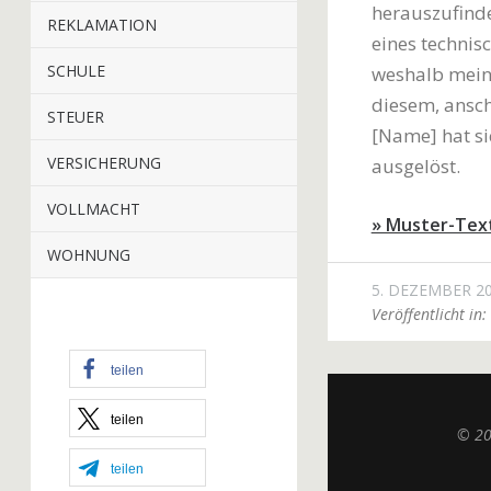
herauszufinde
REKLAMATION
eines technis
SCHULE
weshalb meine
diesem, ansch
STEUER
[Name] hat si
VERSICHERUNG
ausgelöst.
VOLLMACHT
» Muster-Tex
WOHNUNG
5. DEZEMBER 2
Veröffentlicht in:
teilen
teilen
© 2
teilen