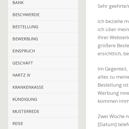
BANK
Sehr geehrte/
BESCHWERDE
Ich beziehe 
BESTELLUNG
ich über mei
Ihrer Webseit
BEWERBUNG
größere Best
EINSPRUCH
ersichtlich, b
GESCHÄFT
Im Gegenteil,
HARTZ IV
alles zu meine
Bestellung is
KRANKENKASSE
Werbung inner
KÜNDIGUNG
kommen immer
MUSTERREDE
Zwei Woche na
REISE
[Datum] tele