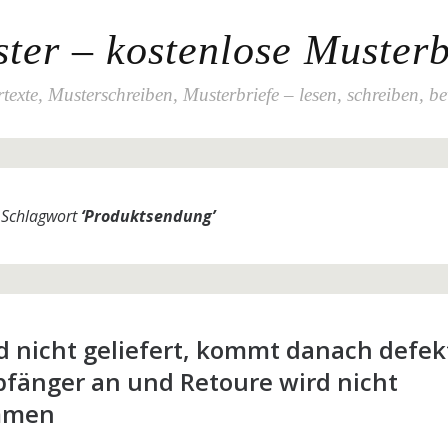
ter – kostenlose Musterb
texte, Musterschreiben, Musterbriefe – lesen, schreiben, b
m Schlagwort
‘
Produktsendung
’
d nicht geliefert, kommt danach defek
fänger an und Retoure wird nicht
mmen