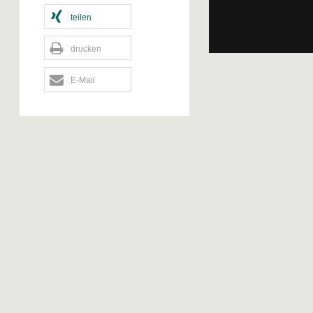
teilen
drucken
E-Mail