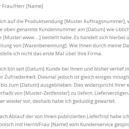
r Frau/Herr [Name]
mich auf die Produktsendung [Muster Auftragsnummer], 
ne oben genannte Kundennummer am [Datum] wie üblich
e [Muster-www….] bestellt habe. Es handelt sich hierbei 
ellung von [Warenbenennung]. Wie Ihnen durch meine Da
estelle ich nicht das erste Mal über Ihre Firma.
 ich bin seit [Datum] Kunde bei Ihnen und bisher verlief 
r Zufriedenheit. Diesmal jedoch ist gleich einiges missgl
t bis zum [Datum] ausgeblieben. Dies widerspricht Ihrer 
halb von [Muster-Zeitfenster] zu liefern. Lieferverzöge
 wieder vor, deshalb habe ich geduldig gewartet.
ch Ablauf der von Ihnen publizierten Lieferfrist habe ic
fonisch mit Herrn/Frau [Name] vom Kundenservice gesp