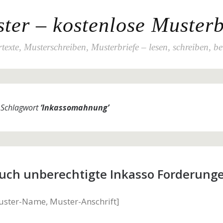
ter – kostenlose Musterb
texte, Musterschreiben, Musterbriefe – lesen, schreiben, b
m Schlagwort
‘
Inkassomahnung
’
uch unberechtigte Inkasso Forderung
uster-Name, Muster-Anschrift]