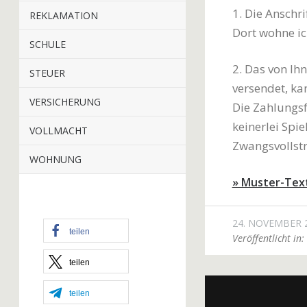
1. Die Anschri
REKLAMATION
Dort wohne ic
SCHULE
2. Das von I
STEUER
versendet, ka
VERSICHERUNG
Die Zahlungsf
keinerlei Spie
VOLLMACHT
Zwangsvollstr
WOHNUNG
» Muster-Tex
24. NOVEMBER 
teilen
Veröffentlicht in:
teilen
teilen