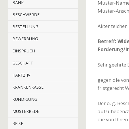
Muster-Name
BANK
Muster-Ansch
BESCHWERDE
Aktenzeiche
BESTELLUNG
BEWERBUNG
Betreff: Wid
Forderung/
EINSPRUCH
GESCHÄFT
Sehr geehrte
HARTZ IV
gegen die von
KRANKENKASSE
fristgerecht 
KÜNDIGUNG
Der o. g. Bes
aufzuheben/z
MUSTERREDE
die von Ihnen
REISE