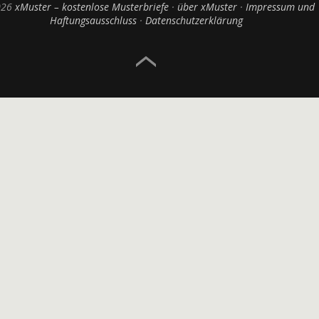
026
xMuster – kostenlose Musterbriefe
über xMuster
Impressum und
Haftungsausschluss
Datenschutzerklärung