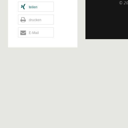
© 2
teilen
drucken
E-Mail