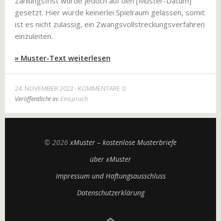
Zahlungsfrist wurde jedoch auf den [Muster-Datum]
gesetzt. Hier wurde keinerlei Spielraum gelassen, somit
ist es nicht zulässig, ein Zwangsvollstreckungsverfahren
einzuleiten.
» Muster-Text weiterlesen
24. NOVEMBER 2022
KOMMENTARE 0
Veröffentlicht in:
Einspruch
© 2026
xMuster – kostenlose Musterbriefe
über xMuster
Impressum und Haftungsausschluss
Datenschutzerklärung