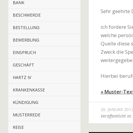
BANK
Sehr geehrte
BESCHWERDE
ich fordere S
BESTELLUNG
welche persön
BEWERBUNG
Quelle diese
Zweck die Spe
EINSPRUCH
weitergegebe
GESCHÄFT
Hierbei beruf
HARTZ IV
KRANKENKASSE
» Muster-Tex
KÜNDIGUNG
26. JANUAR 201
MUSTERREDE
Veröffentlicht in:
REISE