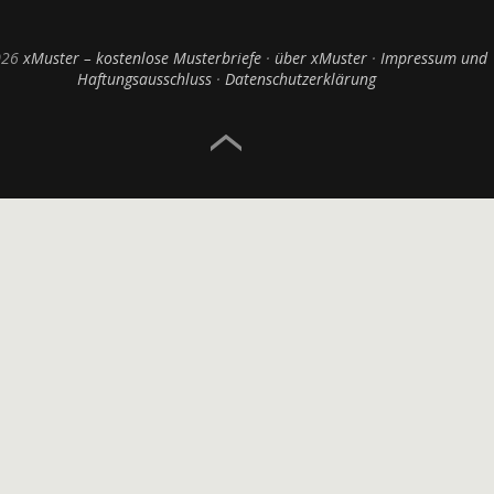
026
xMuster – kostenlose Musterbriefe
über xMuster
Impressum und
Haftungsausschluss
Datenschutzerklärung