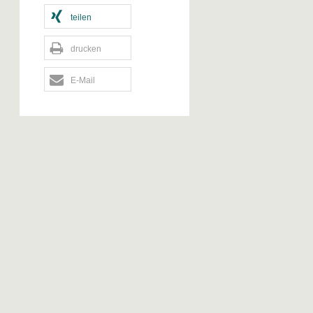
teilen
drucken
E-Mail