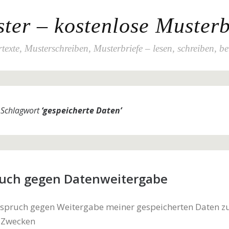
ter – kostenlose Musterb
texte, Musterschreiben, Musterbriefe – lesen, schreiben, b
m Schlagwort
‘
gespeicherte Daten
’
uch gegen Datenweitergabe
rspruch gegen Weitergabe meiner gespeicherten Daten z
 Zwecken