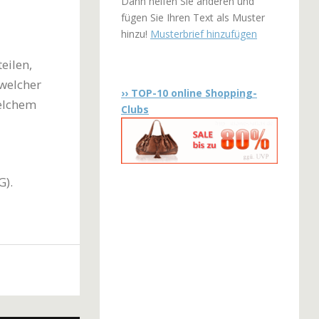
Dann helfen Sie anderen und
fügen Sie Ihren Text als Muster
hinzu!
Musterbrief hinzufügen
eilen,
 welcher
›› TOP-10 online Shopping-
elchem
Clubs
G).