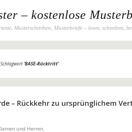
ter – kostenlose Musterb
texte, Musterschreiben, Musterbriefe – lesen, schreiben, b
m Schlagwort
‘
BASE-Rücktritt
’
de – Rückkehr zu ursprünglichem Ver
 Damen und Herren,