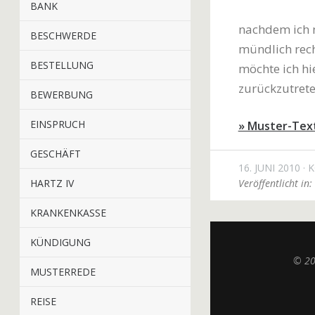
BANK
nachdem ich n
BESCHWERDE
mündlich rech
BESTELLUNG
möchte ich hi
zurückzutrete
BEWERBUNG
EINSPRUCH
» Muster-Tex
GESCHÄFT
16. JUNI 2010
K
HARTZ IV
Veröffentlicht in:
KRANKENKASSE
KÜNDIGUNG
© 2
MUSTERREDE
REISE