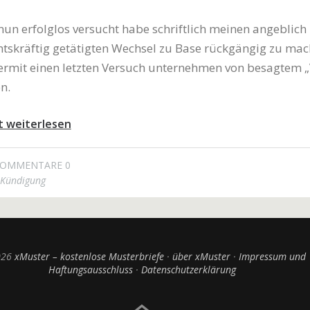
un erfolglos versucht habe schriftlich meinen angeblich
tskräftig getätigten Wechsel zu Base rückgängig zu mac
ermit einen letzten Versuch unternehmen von besagtem „
n.
t weiterlesen
OMMENTARE 0
Kündigung
026
xMuster – kostenlose Musterbriefe
über xMuster
Impressum und
Haftungsausschluss
Datenschutzerklärung