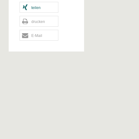
teilen
drucken
E-Mail