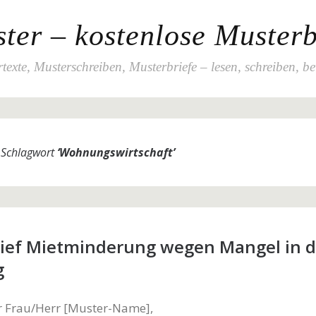
ter – kostenlose Musterb
texte, Musterschreiben, Musterbriefe – lesen, schreiben, b
m Schlagwort
‘
Wohnungswirtschaft
’
ief Mietminderung wegen Mangel in d
g
r Frau/Herr [Muster-Name],