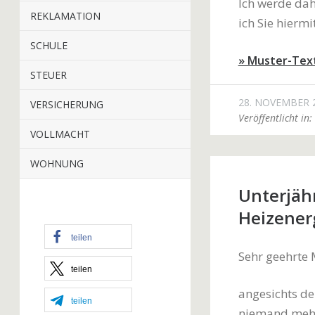
Ich werde da
REKLAMATION
ich Sie hiermi
SCHULE
» Muster-Tex
STEUER
28. NOVEMBER 
VERSICHERUNG
Veröffentlicht in:
VOLLMACHT
WOHNUNG
Unterjäh
Heizener
teilen
Sehr geehrte 
teilen
angesichts de
teilen
niemand mehr 