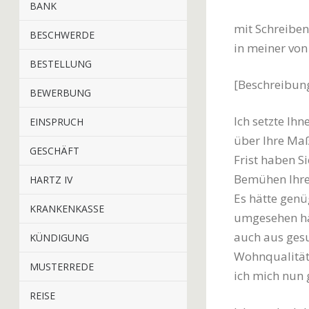
BANK
mit Schreiben
BESCHWERDE
in meiner vo
BESTELLUNG
[Beschreibun
BEWERBUNG
Ich setzte Ihn
EINSPRUCH
über Ihre Ma
GESCHÄFT
Frist haben Si
Bemühen Ihrer
HARTZ IV
Es hätte genü
KRANKENKASSE
umgesehen hät
auch aus gesu
KÜNDIGUNG
Wohnqualität 
MUSTERREDE
ich mich nun 
REISE