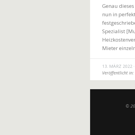
Genau dieses 
nun in perfek
festgeschrieb
Spezialist [M
Heizkostenvert
Mieter einzeln
13. MÄRZ 2022
Veröffentlicht in:
© 2