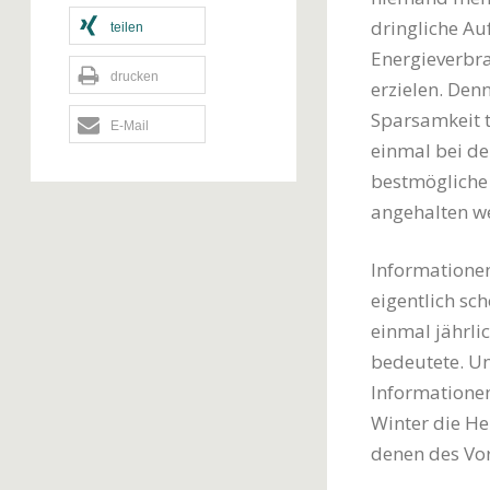
dringliche Auf
teilen
Energieverbrau
drucken
erzielen. Den
Sparsamkeit t
E-Mail
einmal bei de
bestmögliche
angehalten w
Informationen
eigentlich sc
einmal jährlic
bedeutete. U
Informationen
Winter die He
denen des Vor