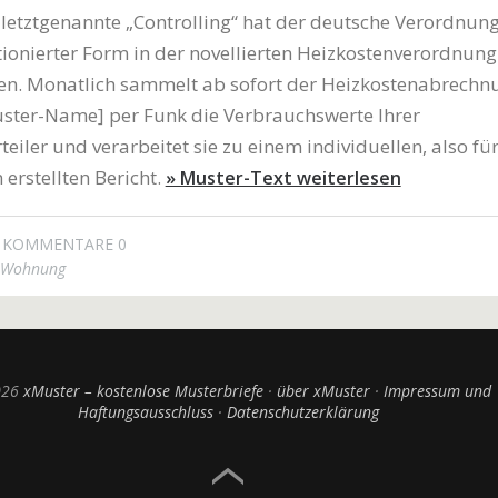
letztgenannte „Controlling“ hat der deutsche Verordnun
tionierter Form in der novellierten Heizkostenverordnung
en. Monatlich sammelt ab sofort der Heizkostenabrechn
uster-Name] per Funk die Verbrauchswerte Ihrer
eiler und verarbeitet sie zu einem individuellen, also fü
 erstellten Bericht.
» Muster-Text weiterlesen
KOMMENTARE 0
Wohnung
026
xMuster – kostenlose Musterbriefe
über xMuster
Impressum und
Haftungsausschluss
Datenschutzerklärung