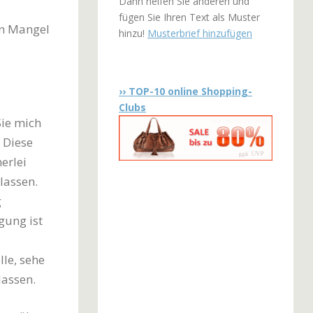
Dann helfen Sie anderen und
fügen Sie Ihren Text als Muster
en Mangel
hinzu!
Musterbrief hinzufügen
›› TOP-10 online Shopping-
Clubs
Sie mich
 Diese
erlei
lassen.
g
gung ist
le, sehe
lassen.