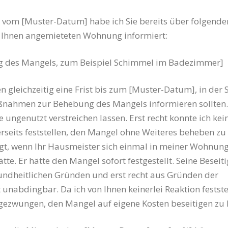
 vom [Muster-Datum] habe ich Sie bereits über folgend
n Ihnen angemieteten Wohnung informiert:
g des Mangels, zum Beispiel Schimmel im Badezimmer]
en gleichzeitig eine Frist bis zum [Muster-Datum], in der 
ßnahmen zur Behebung des Mangels informieren sollten.
e ungenutzt verstreichen lassen. Erst recht konnte ich kein
seits feststellen, den Mangel ohne Weiteres beheben zu 
gt, wenn Ihr Hausmeister sich einmal in meiner Wohnun
te. Er hätte den Mangel sofort festgestellt. Seine Beseiti
ndheitlichen Gründen und erst recht aus Gründen der
unabdingbar. Da ich von Ihnen keinerlei Reaktion feststel
gezwungen, den Mangel auf eigene Kosten beseitigen zu 