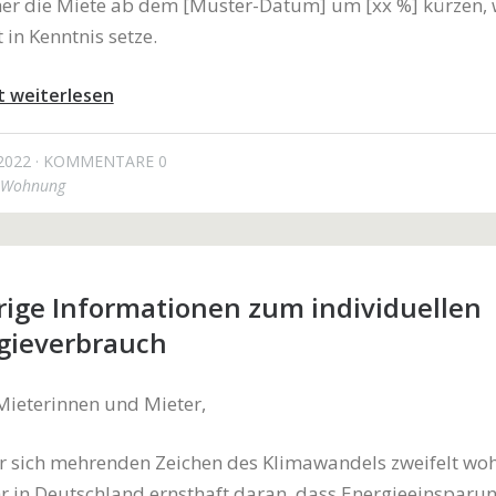
her die Miete ab dem [Muster-Datum] um [xx %] kürzen,
t in Kenntnis setze.
t weiterlesen
2022
KOMMENTARE 0
Wohnung
rige Informationen zum individuellen
gieverbrauch
Mieterinnen und Mieter,
r sich mehrenden Zeichen des Klimawandels zweifelt woh
in Deutschland ernsthaft daran, dass Energieeinsparun