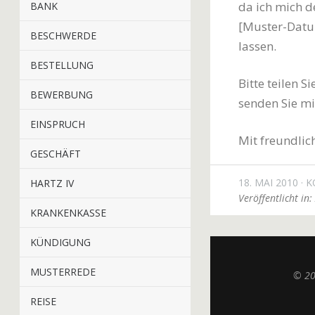
da ich mich d
BANK
[Muster-Datu
BESCHWERDE
lassen.
BESTELLUNG
Bitte teilen 
BEWERBUNG
senden Sie mi
EINSPRUCH
Mit freundli
GESCHÄFT
18. MAI 2010
K
HARTZ IV
Veröffentlicht in:
KRANKENKASSE
KÜNDIGUNG
MUSTERREDE
© 2
REISE