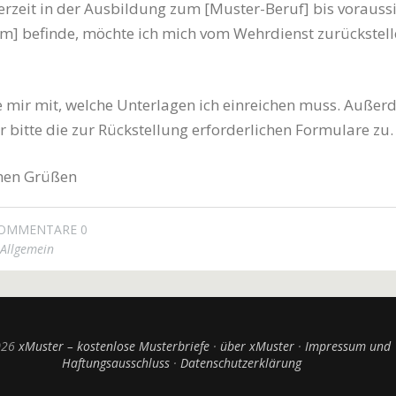
erzeit in der Ausbildung zum [Muster-Beruf] bis voraussi
m] befinde, möchte ich mich vom Wehrdienst zurückstell
Sie mir mit, welche Unterlagen ich einreichen muss. Auße
r bitte die zur Rückstellung erforderlichen Formulare zu.
chen Grüßen
OMMENTARE 0
Allgemein
026
xMuster – kostenlose Musterbriefe
über xMuster
Impressum und
Haftungsausschluss
Datenschutzerklärung