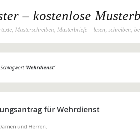
ter – kostenlose Musterb
texte, Musterschreiben, Musterbriefe – lesen, schreiben, b
m Schlagwort
‘
Wehrdienst
’
lungsantrag für Wehrdienst
 Damen und Herren,