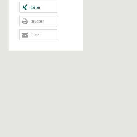
teilen
drucken
E-Mail