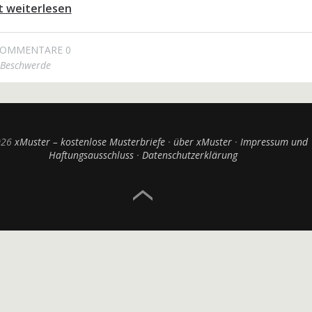
t weiterlesen
OMMENTARE 0
Beschwerde
026
xMuster – kostenlose Musterbriefe
über xMuster
Impressum und
Haftungsausschluss
Datenschutzerklärung