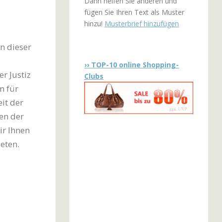
Dann helfen Sie anderen und
fügen Sie Ihren Text als Muster
hinzu!
Musterbrief hinzufügen
n dieser
›› TOP-10 online Shopping-
r Justiz
Clubs
m für
it der
en der
ir Ihnen
eten.