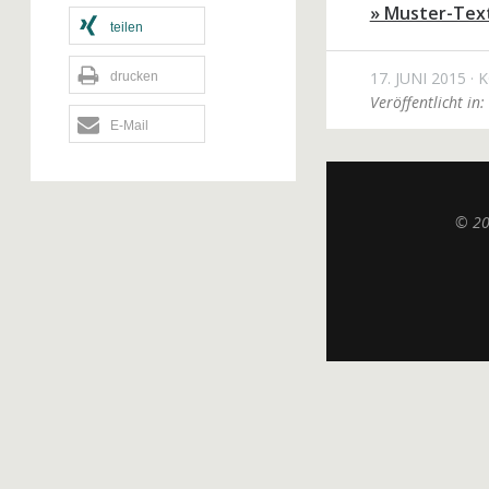
» Muster-Tex
teilen
17. JUNI 2015
K
drucken
Veröffentlicht in:
E-Mail
© 2