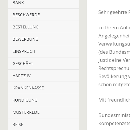
BANK
Sehr geehrte
BESCHWERDE
BESTELLUNG
zu Ihrem Anli
Angelegenheit
BEWERBUNG
Verwaltungsüb
EINSPRUCH
(des Bundesmi
Justiz eine V
GESCHÄFT
Rechtsprechun
HARTZ IV
Bevölkerung w
schon mitgete
KRANKENKASSE
Mit freundli
KÜNDIGUNG
MUSTERREDE
Bundesministe
Kompetenzste
REISE