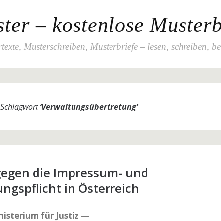
ter – kostenlose Musterb
texte, Musterschreiben, Musterbriefe – lesen, schreiben, b
m Schlagwort
‘
Verwaltungsübertretung
’
gegen die Impressum- und
ngspflicht in Österreich
isterium für Justiz
—