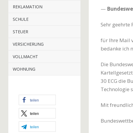
REKLAMATION
—
Bundeswe
SCHULE
Sehr geehrte
STEUER
für Ihre Mail
VERSICHERUNG
bedanke ich 
VOLLMACHT
Die Bundeswe
WOHNUNG
Kartellgesetzt
30 ECG die Bu
Technologie s
teilen
Mit freundli
teilen
Bundeswettb
teilen