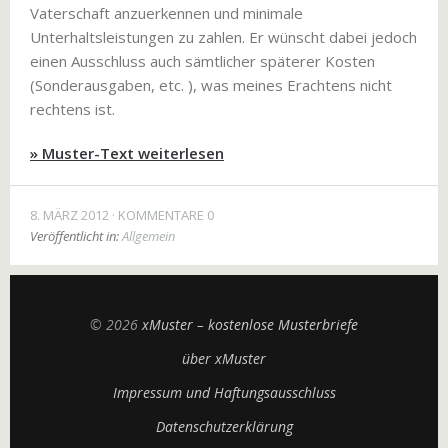
Vaterschaft anzuerkennen und minimale
Unterhaltsleistungen zu zahlen. Er wünscht dabei jedoch
einen Ausschluss auch sämtlicher späterer Kosten
(Sonderausgaben, etc. ), was meines Erachtens nicht
rechtens ist.
» Muster-Text weiterlesen
8. MÄRZ 2012
KOMMENTARE 0
Veröffentlicht in:
Allgemein
© 2026
xMuster – kostenlose Musterbriefe
über xMuster
Impressum und Haftungsausschluss
Datenschutzerklärung