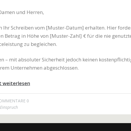
 Damen und Herren,
h Ihr Schreiben vom [Muster-Datum] erhalten. Hier forde
en Betrag in Höhe von [Muster-Zahl] € für die nie genutzt
celeistung zu begleichen.
en – mit absoluter Sicherheit jedoch keinen kostenpflichti
Ihrem Unternehmen abgeschlossen.
t weiterlesen
OMMENTARE 0
Einspruch