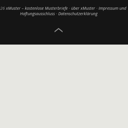
026
xMuster – kostenlose Musterbriefe
über xMuster
Impressum und
Haftungsausschluss
Datenschutzerklärung