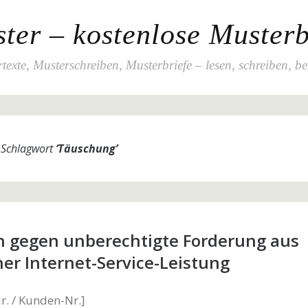
ter – kostenlose Musterb
texte, Musterschreiben, Musterbriefe – lesen, schreiben, b
m Schlagwort
‘
Täuschung
’
h gegen unberechtigte Forderung aus
er Internet-Service-Leistung
. / Kunden-Nr.]