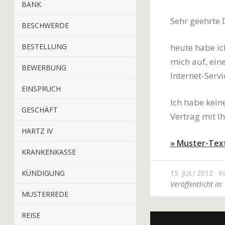
BANK
Sehr geehrte
BESCHWERDE
BESTELLUNG
heute habe ic
mich auf, ein
BEWERBUNG
Internet-Servi
EINSPRUCH
Ich habe kein
GESCHÄFT
Vertrag mit 
HARTZ IV
» Muster-Tex
KRANKENKASSE
KÜNDIGUNG
15. JULI 2012
K
Veröffentlicht in:
MUSTERREDE
REISE