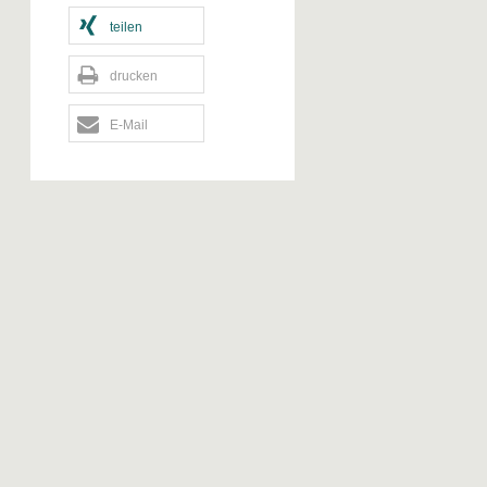
teilen
drucken
E-Mail