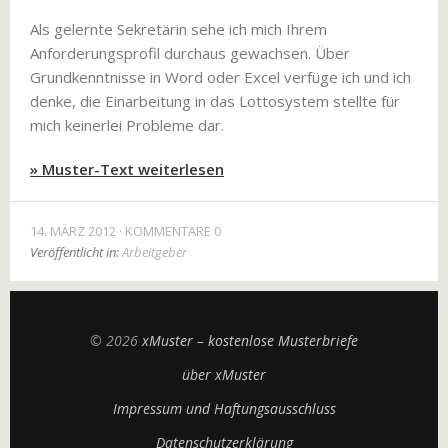
Als gelernte Sekretärin sehe ich mich Ihrem
Anforderungsprofil durchaus gewachsen. Über
Grundkenntnisse in Word oder Excel verfüge ich und ich
denke, die Einarbeitung in das Lottosystem stellte für
mich keinerlei Probleme dar.
» Muster-Text weiterlesen
14. MÄRZ 2012
KOMMENTARE 0
Veröffentlicht in:
Arbeitgeber
© 2026
xMuster – kostenlose Musterbriefe
über xMuster
Impressum und Haftungsausschluss
Datenschutzerklärung