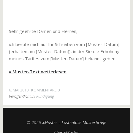
Sehr geehrte Damen und Herren,
ich berufe mich auf Ihr Schreiben vom [Muster-Datum]
(erhalten am [Muster-Datum]), in der Sie die Erhöhung
meines Tarifes zum [Muster-Datum] bekannt geben.
» Muster-Text weiterlesen
6. MAI 2010
KOMMENTARE 0
Veröffentlicht in:
Kündigung
© 2026
xMuster – kostenlose Musterbriefe
über xMuster