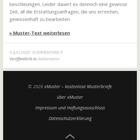
beschleunigen. Leider dauert es dennoch eine gewisse
Zeit, all die Erstattungsanfragen, die uns erreichen,
gewissenhaft zu bearbeiten.
» Muster-Text weiterlesen
9. JULI 2020
KOMMENTARE 0
Veröffentlicht in:
Reklamation
© 2026
xMuster – kostenlose Musterbriefe
über xMuster
Impressum und Haftungsausschluss
Datenschutzerklärung