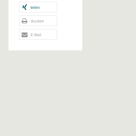
teilen
drucken
E-Mail