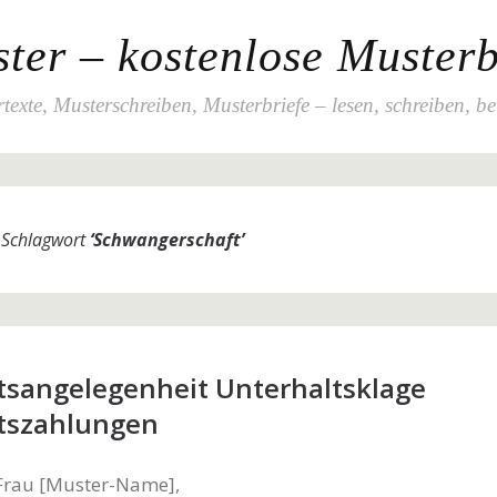
ter – kostenlose Musterb
texte, Musterschreiben, Musterbriefe – lesen, schreiben, b
m Schlagwort
‘
Schwangerschaft
’
tsangelegenheit Unterhaltsklage
tszahlungen
 Frau [Muster-Name],