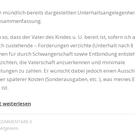
r mündlich bereits dargestellten Unterhaltsangelegenhei
 Zusammenfassung.
h so, dass der Vater des Kindes u. U. bereit ist, sofern ich 
ich zustehende – Forderungen verzichte (Unterhalt nach §
n für durch Schwangerschaft sowie Entbindung entste
rzichten, die Vaterschaft anzuerkennen und minimale
stungen zu zahlen. Er wünscht dabei jedoch einen Aussch
er späterer Kosten (Sonderausgaben, etc. ), was meines 
ist.
t weiterlesen
KOMMENTARE 0
Allgemein