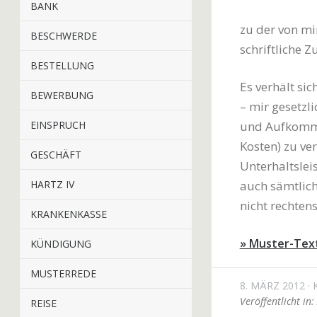
BANK
zu der von mi
BESCHWERDE
schriftliche
BESTELLUNG
Es verhält sic
BEWERBUNG
– mir gesetzl
EINSPRUCH
und Aufkomme
Kosten) zu ve
GESCHÄFT
Unterhaltslei
HARTZ IV
auch sämtlich
nicht rechtens 
KRANKENKASSE
» Muster-Tex
KÜNDIGUNG
MUSTERREDE
8. MÄRZ 2012
Veröffentlicht in:
REISE