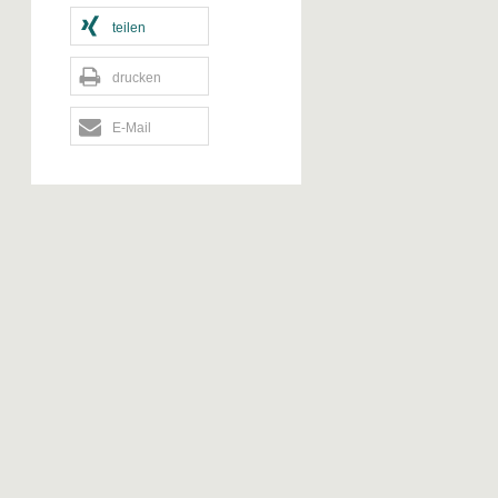
teilen
drucken
E-Mail