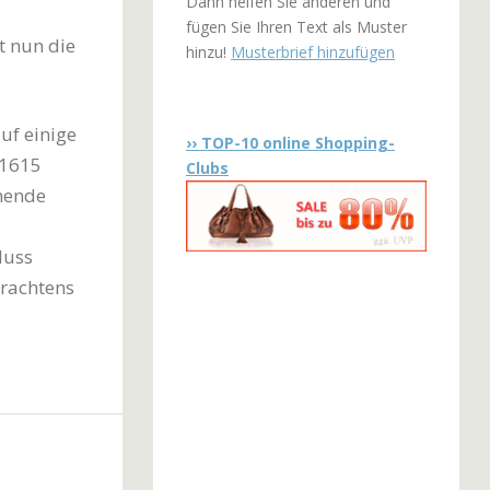
Dann helfen Sie anderen und
fügen Sie Ihren Text als Muster
t nun die
hinzu!
Musterbrief hinzufügen
auf einige
›› TOP-10 online Shopping-
 1615
Clubs
hende
luss
Erachtens