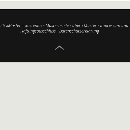
026
xMuster – kostenlose Musterbriefe
über xMuster
Impressum und
Haftungsausschluss
Datenschutzerklärung