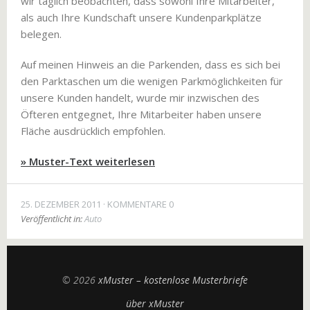
wir täglich beobachten, dass sowohl Ihre Mitarbeiter,
als auch Ihre Kundschaft unsere Kundenparkplätze
belegen.
Auf meinen Hinweis an die Parkenden, dass es sich bei
den Parktaschen um die wenigen Parkmöglichkeiten für
unsere Kunden handelt, wurde mir inzwischen des
Öfteren entgegnet, Ihre Mitarbeiter haben unsere
Fläche ausdrücklich empfohlen.
» Muster-Text weiterlesen
25. DEZEMBER 2011
KOMMENTARE 0
Veröffentlicht in:
Auto
© 2026
xMuster – kostenlose Musterbriefe
über xMuster