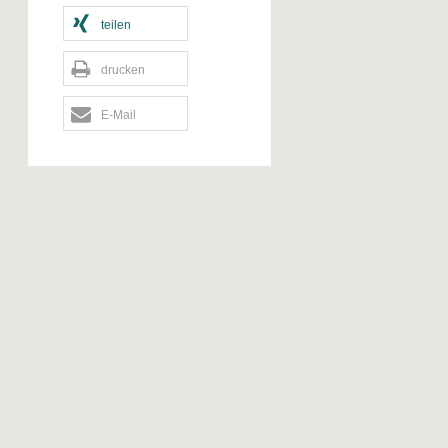
teilen
drucken
E-Mail