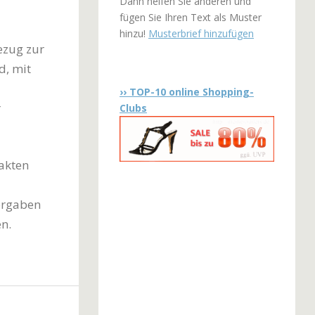
Dann helfen Sie anderen und
fügen Sie Ihren Text als Muster
hinzu!
Musterbrief hinzufügen
ezug zur
d, mit
›› TOP-10 online Shopping-
r
Clubs
akten
Vorgaben
n.