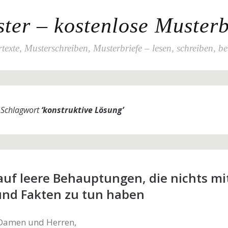
ter – kostenlose Musterb
texte, Musterschreiben, Musterbriefe – lesen, schreiben, b
m Schlagwort
‘
konstruktive Lösung
’
auf leere Behauptungen, die nichts mi
 und Fakten zu tun haben
 Damen und Herren,