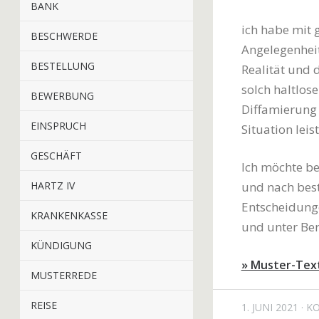
BANK
ich habe mit 
BESCHWERDE
Angelegenheit
BESTELLUNG
Realität und d
solch haltlos
BEWERBUNG
Diffamierung 
EINSPRUCH
Situation leis
GESCHÄFT
Ich möchte be
HARTZ IV
und nach bes
Entscheidunge
KRANKENKASSE
und unter Ber
KÜNDIGUNG
» Muster-Tex
MUSTERREDE
REISE
1. JUNI 2021
K