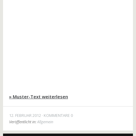
» Muster-Text weiterlesen
12. FEBRUAR 2012
KOMMENTARE 0
Veröffentlicht in:
Allgemein