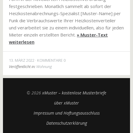
festgeschrieben. Monatlich sammelt ab sofort der
Heizkostenabrechnungs-Spezialist [Muster-Name] per
Funk die Verbrauchswerte Ihrer Heizkostenverteiler
und verarbeitet sie zu einem individuellen, also für jeden
Mieter einzeln erstellten Bericht.
» Muster-Text
weiterlesen
13. MÄRZ 2022
KOMMENTARE 0
Veröffentlicht in:
Wohnung
© 2026
xMuster – kostenlose Musterbriefe
über xMuster
Impressum und Haftungsausschluss
Datenschutzerklärung