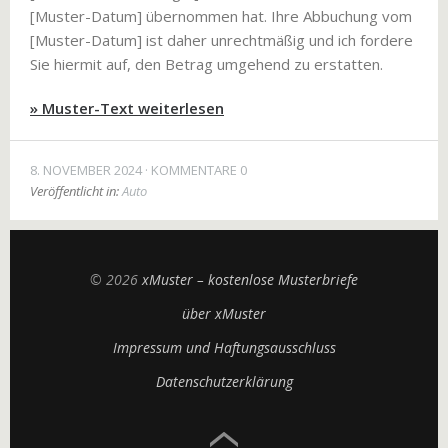
[Muster-Datum] übernommen hat. Ihre Abbuchung vom
[Muster-Datum] ist daher unrechtmäßig und ich fordere
Sie hiermit auf, den Betrag umgehend zu erstatten.
» Muster-Text weiterlesen
8. NOVEMBER 2024
KOMMENTARE 0
Veröffentlicht in:
Auto
© 2026
xMuster – kostenlose Musterbriefe
über xMuster
Impressum und Haftungsausschluss
Datenschutzerklärung