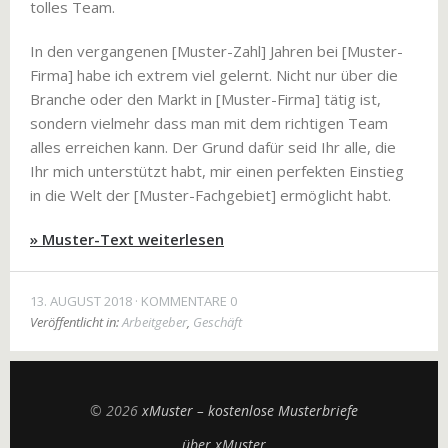
tolles Team.
In den vergangenen [Muster-Zahl] Jahren bei [Muster-
Firma] habe ich extrem viel gelernt. Nicht nur über die
Branche oder den Markt in [Muster-Firma] tätig ist,
sondern vielmehr dass man mit dem richtigen Team
alles erreichen kann. Der Grund dafür seid Ihr alle, die
Ihr mich unterstützt habt, mir einen perfekten Einstieg
in die Welt der [Muster-Fachgebiet] ermöglicht habt.
» Muster-Text weiterlesen
13. AUGUST 2018
KOMMENTARE 0
Veröffentlicht in:
Arbeitgeber
,
Geschäft
© 2026
xMuster – kostenlose Musterbriefe
über xMuster